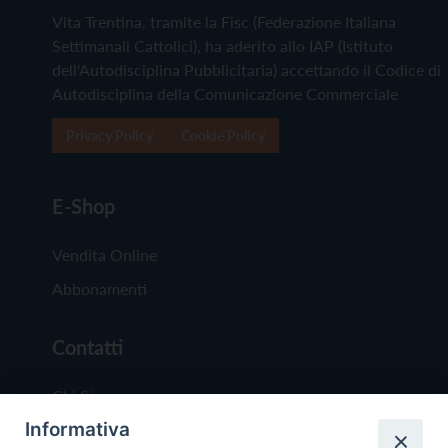
Vita Trentina, tramite la Fisc (Federazione Italiana
Settimanali Cattolici), ha aderito allo IAP (Istituto
dell'Autodisciplina Pubblicitaria) accettando il Codice di
Autodisciplina della Comunicazione Commerciale
Privacy Policy
Cookie Policy
E-Shop
Vendita Online
Abbonamenti
Contatti
Chi Siamo
Informativa
Redazione