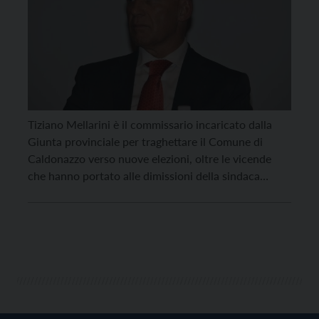
Tiziano Mellarini è il commissario incaricato dalla
Giunta provinciale per traghettare il Comune di
Caldonazzo verso nuove elezioni, oltre le vicende
che hanno portato alle dimissioni della sindaca
Elisabetta Wolf e della maggioranza dei consiglieri
comunali. Su indicazione dell’assessore agli enti
locali Giulia Zanotelli, l’esecutivo provinciale ha
approvato la nomina di Tiziano Mellarini attraverso
un […]