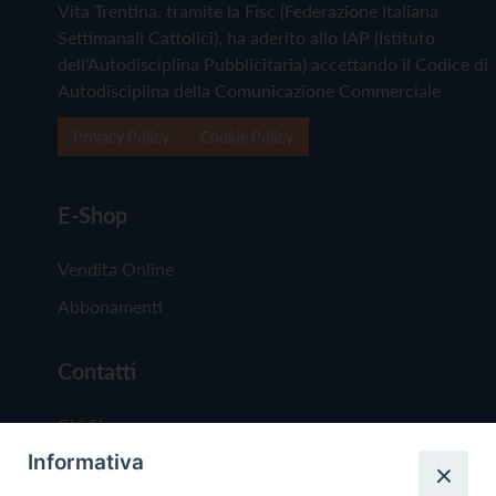
Vita Trentina, tramite la Fisc (Federazione Italiana
Settimanali Cattolici), ha aderito allo IAP (Istituto
dell'Autodisciplina Pubblicitaria) accettando il Codice di
Autodisciplina della Comunicazione Commerciale
Privacy Policy
Cookie Policy
E-Shop
Vendita Online
Abbonamenti
Contatti
Chi Siamo
Informativa
Redazione