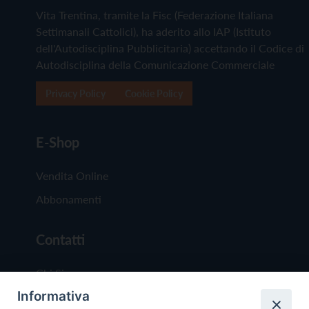
Vita Trentina, tramite la Fisc (Federazione Italiana
Settimanali Cattolici), ha aderito allo IAP (Istituto
dell'Autodisciplina Pubblicitaria) accettando il Codice di
Autodisciplina della Comunicazione Commerciale
Privacy Policy
Cookie Policy
E-Shop
Vendita Online
Abbonamenti
Contatti
Chi Siamo
Informativa
Redazione