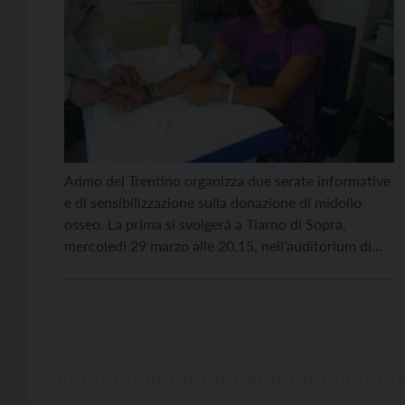
Admo del Trentino organizza due serate informative
e di sensibilizzazione sulla donazione di midollo
osseo. La prima si svolgerà a Tiarno di Sopra,
mercoledì 29 marzo alle 20.15, nell’auditorium di
piazza Milyn. La seconda si svolgerà nella sala dei
cento dell’oratorio di Levico Terme, venerdì 31
marzo alle 20.30. A Tiarno di Sopra porteranno la
[…]