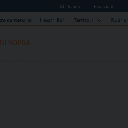
Chi Siamo
Redazione
stro centenario
I nostri libri
Territori
Rubric
DI SOPRA