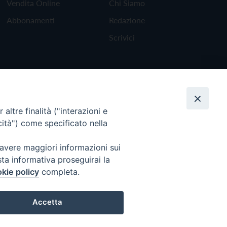
Vendita Online
Chi Siamo
Abbonamenti
Redazione
Scrivici
altre finalità ("interazioni e
cità") come specificato nella
 avere maggiori informazioni sui
sta informativa proseguirai la
kie policy
completa.
Torna all'inizio
Accetta