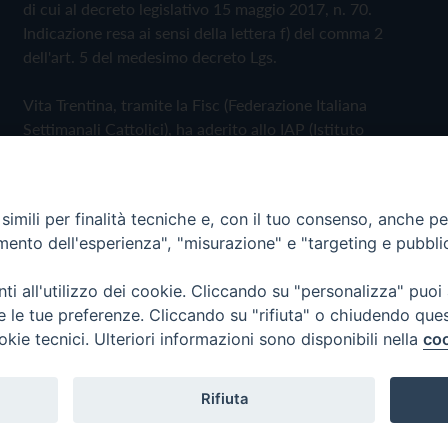
di cui al decreto legislativo 15 maggio 2017, n. 70.
Indicazione resa ai sensi della lettera f) del comma 2
dell'art. 5 del medesimo decreto Lgs.
Vita Trentina, tramite la Fisc (Federazione Italiana
Settimanali Cattolici), ha aderito allo IAP (Istituto
dell'Autodisciplina Pubblicitaria) accettando il Codice di
Autodisciplina della Comunicazione Commerciale
imili per finalità tecniche e, con il tuo consenso, anche per 
Privacy Policy
Cookie Policy
amento dell'esperienza", "misurazione" e "targeting e pubbli
i all'utilizzo dei cookie. Cliccando su "personalizza" puoi
 Trentina Editrice
re le tue preferenze. Cliccando su "rifiuta" o chiudendo que
okie tecnici. Ulteriori informazioni sono disponibili nella
coo
Rifiuta