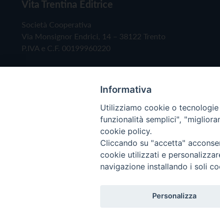
Vita Trentina Editrice
Società Cooperativa
Via Monsignor Endrici, 14 – 38122 Trento
P.IVA e C.F. 00199960220
Informativa
Utilizziamo cookie o tecnologie s
funzionalità semplici", "miglior
cookie policy.
Cliccando su "accetta" acconsent
Copyright © 2019 - Tutti i diritti riservati - Vita
cookie utilizzati e personalizza
navigazione installando i soli co
Privacy Policy
Personalizza