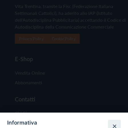
Vita Trentina, tramite la Fisc (Federazione Italiana
Settimanali Cattolici), ha aderito allo IAP (Istituto
dell'Autodisciplina Pubblicitaria) accettando il Codice di
Autodisciplina della Comunicazione Commerciale
Privacy Policy
Cookie Policy
E-Shop
Vendita Online
Abbonamenti
Contatti
Chi Siamo
Informativa
Redazione