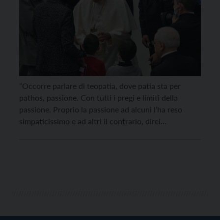
“Occorre parlare di teopatia, dove patia sta per
pathos, passione. Con tutti i pregi e limiti della
passione. Proprio la passione ad alcuni l’ha reso
simpaticissimo e ad altri il contrario, direi
insopportabile. Ma questo è il segno della passione”.
Lo ha detto il teologo Vito Mancuso nello speciale
del Tg1 parlando di papa Francesco. […]