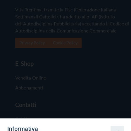
Vita Trentina, tramite la Fisc (Federazione Italiana
Settimanali Cattolici), ha aderito allo IAP (Istituto
dell'Autodisciplina Pubblicitaria) accettando il Codice di
Autodisciplina della Comunicazione Commerciale
Privacy Policy
Cookie Policy
E-Shop
Vendita Online
Abbonamenti
Contatti
Chi Siamo
Informativa
Redazione