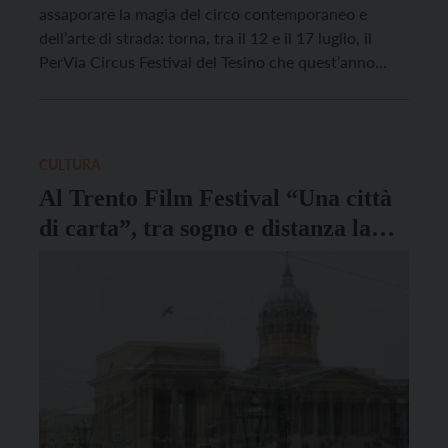
assaporare la magia del circo contemporaneo e
dell’arte di strada: torna, tra il 12 e il 17 luglio, il
PerVia Circus Festival del Tesino che quest’anno
taglia il traguardo della quinta edizione. Il
programma quest’anno è ricchissimo: oltre 15 gli
artisti di strada e le compagnie […]
CULTURA
Al Trento Film Festival “Una città
di carta”, tra sogno e distanza la
storia degli emigrati dal Tesino a
San Pietroburgo