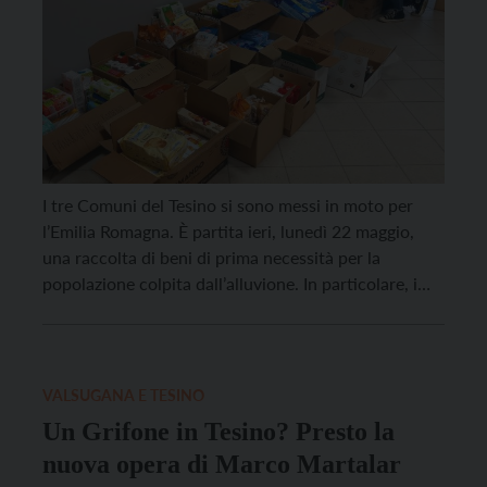
I tre Comuni del Tesino si sono messi in moto per
l’Emilia Romagna. È partita ieri, lunedì 22 maggio,
una raccolta di beni di prima necessità per la
popolazione colpita dall’alluvione. In particolare, i
volontari evidenziano il bisogno dei seguenti beni:
stivali di gomma, gilet rifrangenti, guanti da lavoro,
pale, stracci, biancheria intima, calzini, farmaci […]
VALSUGANA E TESINO
Un Grifone in Tesino? Presto la
nuova opera di Marco Martalar