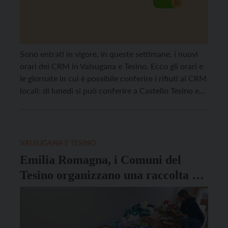
Sono entrati in vigore, in queste settimane, i nuovi
orari dei CRM in Valsugana e Tesino. Ecco gli orari e
le giornate in cui è possibile conferire i rifiuti ai CRM
locali: di lunedì si può conferire a Castello Tesino e
Roncegno Terme (dalle 14 alle 17), di martedì a
Castelnuovo e Grigno (9-12), Ronchi […]
VALSUGANA E TESINO
Emilia Romagna, i Comuni del
Tesino organizzano una raccolta di
beni di prima necessità