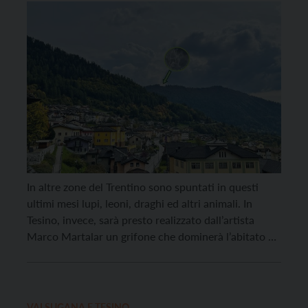
In altre zone del Trentino sono spuntati in questi
ultimi mesi lupi, leoni, draghi ed altri animali. In
Tesino, invece, sarà presto realizzato dall’artista
Marco Martalar un grifone che dominerà l’abitato di
Castello. Per realizzare la nuova e maestosa scultura
in legno, da qualche settimana, è stata anche avviata
una raccolta fondi; l’iniziativa è messa […]
VALSUGANA E TESINO