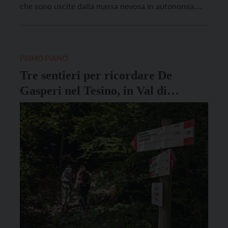
che sono uscite dalla massa nevosa in autonomia.
Sul posto è intervenuto l’elicottero, allertato da
Trentino Emergenza, il quale ha effettuato le
operazioni di ricerca. Il bollettino valanghe Euregio
[…]
PRIMO PIANO
Tre sentieri per ricordare De
Gasperi nel Tesino, in Val di
Fiemme e in Val di Sella