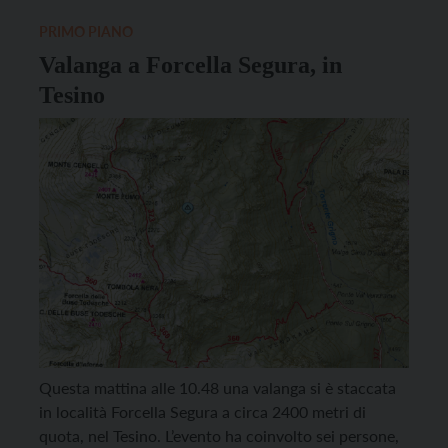
collaborazione tra parrocchie, amministrazioni
comunali e alcune realtà private. […]
PRIMO PIANO
Valanga a Forcella Segura, in
Tesino
Questa mattina alle 10.48 una valanga si è staccata
in località Forcella Segura a circa 2400 metri di
quota, nel Tesino. L’evento ha coinvolto sei persone,