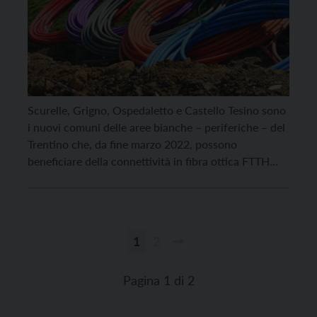
Scurelle, Grigno, Ospedaletto e Castello Tesino sono
i nuovi comuni delle aree bianche – periferiche – del
Trentino che, da fine marzo 2022, possono
beneficiare della connettività in fibra ottica FTTH
(Fiber To The Home). In totale, la fibra ha raggiunto
3.115 nuove unità abitative ed è a disposizione di
5.416 utenti. Anche nel 2022 […]
1
2
Paginazione
degli
Pagina 1 di 2
articoli