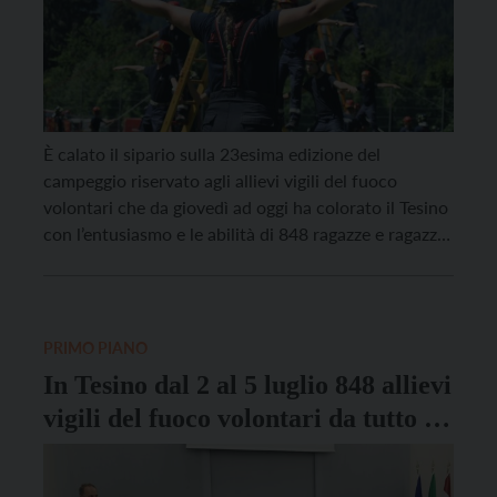
È calato il sipario sulla 23esima edizione del
campeggio riservato agli allievi vigili del fuoco
volontari che da giovedì ad oggi ha colorato il Tesino
con l’entusiasmo e le abilità di 848 ragazze e ragazzi,
di età compresa tra i 10 e i 18 anni, e dei loro 391
istruttori. Ad organizzarlo l’unione distrettuale
Valsugana […]
PRIMO PIANO
In Tesino dal 2 al 5 luglio 848 allievi
vigili del fuoco volontari da tutto il
Trentino