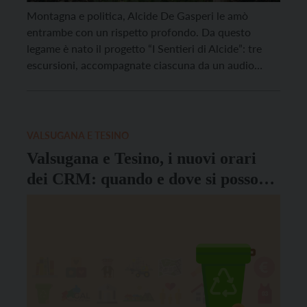
Montagna e politica, Alcide De Gasperi le amò
entrambe con un rispetto profondo. Da questo
legame è nato il progetto “I Sentieri di Alcide”: tre
escursioni, accompagnate ciascuna da un audio
racconto a tappe – con la voce dell’attore Andrea
Castelli – nel Tesino, in Val di Fiemme e in Val di
Sella. Luoghi cari […]
VALSUGANA E TESINO
Valsugana e Tesino, i nuovi orari
dei CRM: quando e dove si possono
conferire i rifiuti