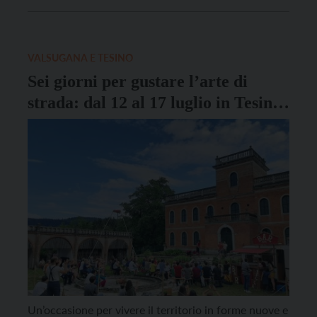
manifestazione di arti circensi che, iniziata martedì
12 luglio, proseguirà fino a domenica 17 nella conca
del Tesino. “Ma le […]
VALSUGANA E TESINO
Sei giorni per gustare l’arte di
strada: dal 12 al 17 luglio in Tesino
il PerVia Circus Festival
Un’occasione per vivere il territorio in forme nuove e