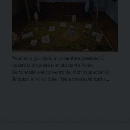
“Non solo guardare, ma diventare presepio“. È
questa la proposta lanciata da fra Paolo
Bertoncello, del convento dei frati cappuccini di
Terzolas, in Val di Sole. “Nella chiesa dei frati a
Terzolas – scriveva poco meno di una settimana fa
sui social fra Paolo – troverai un Bambino che ti
aspetta. Porta un oggetto, un […]