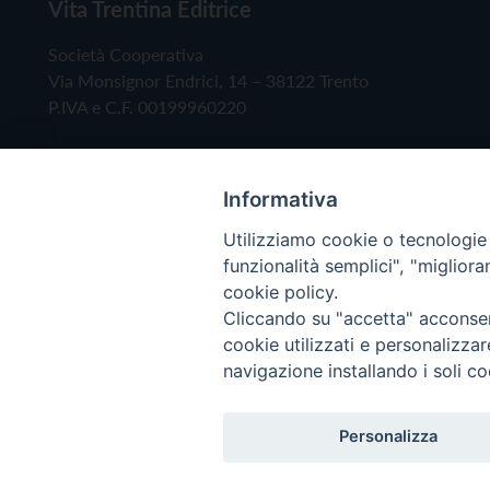
Vita Trentina Editrice
Società Cooperativa
Via Monsignor Endrici, 14 – 38122 Trento
P.IVA e C.F. 00199960220
Informativa
Utilizziamo cookie o tecnologie s
funzionalità semplici", "miglior
cookie policy.
Cliccando su "accetta" acconsent
Copyright © 2019 - Tutti i diritti riservati - Vita
cookie utilizzati e personalizza
navigazione installando i soli co
Privacy Policy
Personalizza