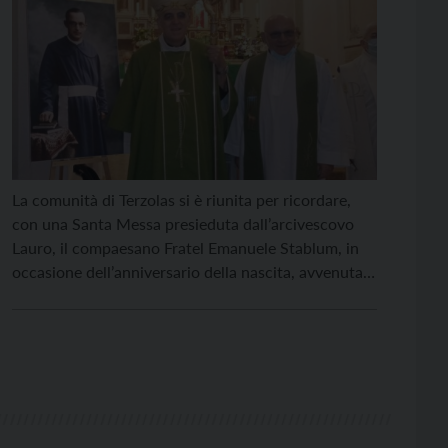
La comunità di Terzolas si è riunita per ricordare,
con una Santa Messa presieduta dall’arcivescovo
Lauro, il compaesano Fratel Emanuele Stablum, in
occasione dell’anniversario della nascita, avvenuta il
10 giugno 1895. Stablum, frate della Congregazione
dei “Figli dell’Immacolata Concezione”, è ricordato
per la sua attività di medico, ed è stato da poco
proclamato venerabile con il […]