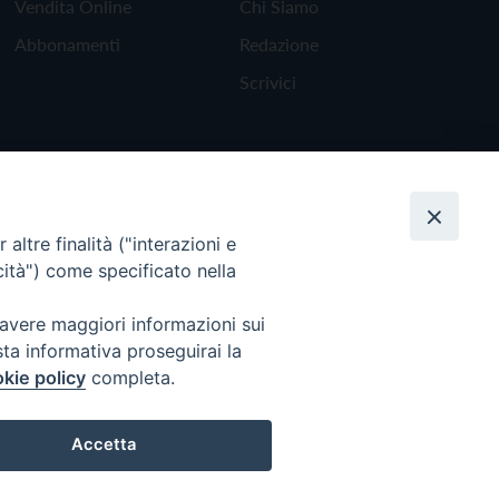
Vendita Online
Chi Siamo
Abbonamenti
Redazione
Scrivici
altre finalità ("interazioni e
cità") come specificato nella
 avere maggiori informazioni sui
sta informativa proseguirai la
kie policy
completa.
Torna all'inizio
Accetta