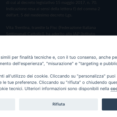
di cui al decreto legislativo 15 maggio 2017, n. 70.
Indicazione resa ai sensi della lettera f) del comma 2
dell'art. 5 del medesimo decreto Lgs.
Vita Trentina, tramite la Fisc (Federazione Italiana
Settimanali Cattolici), ha aderito allo IAP (Istituto
dell'Autodisciplina Pubblicitaria) accettando il Codice di
Autodisciplina della Comunicazione Commerciale
imili per finalità tecniche e, con il tuo consenso, anche per 
Privacy Policy
Cookie Policy
amento dell'esperienza", "misurazione" e "targeting e pubbli
i all'utilizzo dei cookie. Cliccando su "personalizza" puoi
 Trentina Editrice
re le tue preferenze. Cliccando su "rifiuta" o chiudendo que
okie tecnici. Ulteriori informazioni sono disponibili nella
coo
Rifiuta