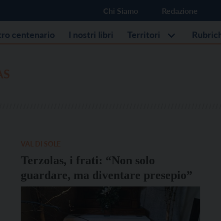
Chi Siamo
Redazione
stro centenario
I nostri libri
Territori
Rubric
AS
VAL DI SOLE
Terzolas, i frati: “Non solo
guardare, ma diventare presepio”