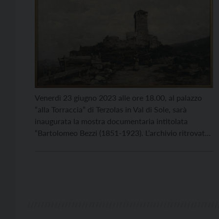
Venerdì 23 giugno 2023 alle ore 18.00, al palazzo
“alla Torraccia” di Terzolas in Val di Sole, sarà
inaugurata la mostra documentaria intitolata
“Bartolomeo Bezzi (1851-1923). L’archivio ritrovato:
il fondo Bezzi del Centro Studi per la Val di Sole“.
L’esposizione temporanea – organizzata dal Centro
Studi per la Val di Sole e curata da Stefania […]