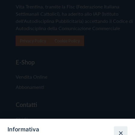
Vita Trentina, tramite la Fisc (Federazione Italiana
Settimanali Cattolici), ha aderito allo IAP (Istituto
dell'Autodisciplina Pubblicitaria) accettando il Codice di
Autodisciplina della Comunicazione Commerciale
Privacy Policy
Cookie Policy
E-Shop
Vendita Online
Abbonamenti
Contatti
Chi Siamo
Informativa
Redazione