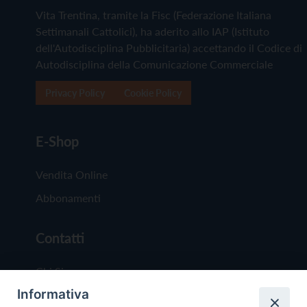
Vita Trentina, tramite la Fisc (Federazione Italiana
Settimanali Cattolici), ha aderito allo IAP (Istituto
dell'Autodisciplina Pubblicitaria) accettando il Codice di
Autodisciplina della Comunicazione Commerciale
Privacy Policy
Cookie Policy
E-Shop
Vendita Online
Abbonamenti
Contatti
Chi Siamo
Informativa
Redazione