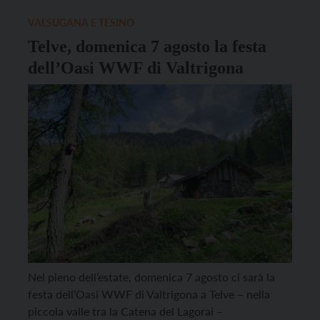
e dei Vigili del Fuoco Volontari (VVF). L’azione,
proposta dal Comune stesso, […]
VALSUGANA E TESINO
Telve, domenica 7 agosto la festa
dell’Oasi WWF di Valtrigona
Nel pieno dell’estate, domenica 7 agosto ci sarà la
festa dell’Oasi WWF di Valtrigona a Telve – nella
piccola valle tra la Catena del Lagorai –