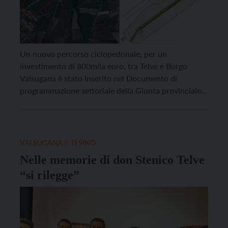
Un nuovo percorso ciclopedonale, per un
investimento di 800mila euro, tra Telve e Borgo
Valsugana è stato inserito nel Documento di
programmazione settoriale della Giunta provinciale.
Il tracciato, che correrà lungo la strada provinciale
110, garantirà una maggiore sicurezza ai pedoni. “Si
tratta di un’opera attesa dalla popolazione locale –
spiega Maurizio Fugatti, presidente della […]
VALSUGANA E TESINO
Nelle memorie di don Stenico Telve
“si rilegge”