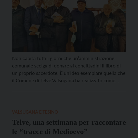
Non capita tutti i giorni che un’amministrazione
comunale scelga di donare ai concittadini il libro di
un proprio sacerdote. È un’idea esemplare quella che
il Comune di Telve Valsugana ha realizzato come
omaggio per il cinquantesimo di sacerdozio di don
Tommaso Stenico, dando alle stampe il testo
autobiografico dal titolo “Memorie”. Un modo
originale per condividere […]
VALSUGANA E TESINO
Telve, una settimana per raccontare
le “tracce di Medioevo”