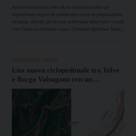
Anche dal mondo del calcio trentino arriva un
importante segno di solidarietà verso la popolazione
ucraina, che da più di una settimana deve fare i conti
con l’attacco militare russo. L’Unione Sportiva Telve
infatti ha deciso di devolvere all’associazione Rasom,
che dallo scoppio del conflitto sta lavorando senza
sosta per raccogliere materiali e fondi da […]
VALSUGANA E TESINO
Una nuova ciclopedonale tra Telve
e Borgo Valsugana con un
investimento di 800mila euro