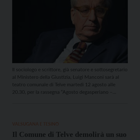
Il sociologo e scrittore, già senatore e sottosegretario
al Ministero della Giustizia, Luigi Manconi sarà al
teatro comunale di Telve martedì 12 agosto alle
20.30, per la rassegna “Agosto degasperiano –
Allenare la democrazia”. Il titolo dell’incontro è “Non
ci vuole un fisico bestiale. Vulnerabilità e forza in
democrazia”. L’evento è organizzato dalla Fondazione
Alcide De Gasperi […]
VALSUGANA E TESINO
Il Comune di Telve demolirà un suo