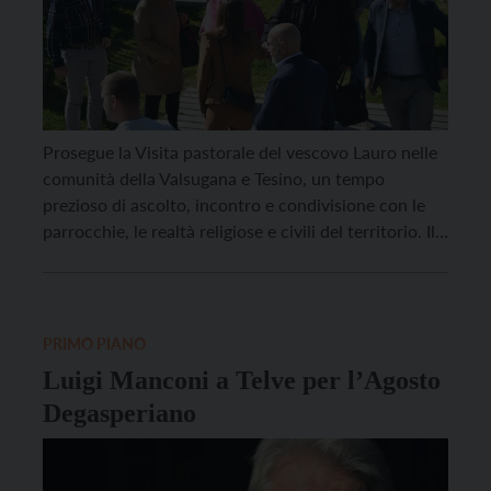
Prosegue la Visita pastorale del vescovo Lauro nelle
comunità della Valsugana e Tesino, un tempo
prezioso di ascolto, incontro e condivisione con le
parrocchie, le realtà religiose e civili del territorio. Il
programma degli incontri e appuntamenti da giovedì
29 gennaio a domenica 1° febbraio prevede
numerosi momenti dedicati in modo particolare agli
anziani e […]
PRIMO PIANO
Luigi Manconi a Telve per l’Agosto
Degasperiano