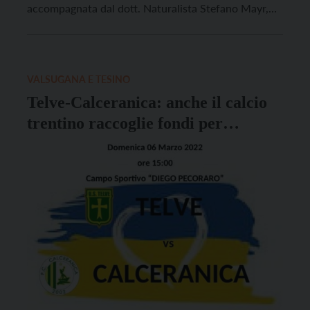
accompagnata dal dott. Naturalista Stefano Mayr,
responsabile dell’Oasi, e dai volontari di WWF
Trentino. Il programma della giornata avrà inizio alle
9.30 con l’esposizione di piccole mostre di carattere
[…]
VALSUGANA E TESINO
Telve-Calceranica: anche il calcio
trentino raccoglie fondi per
l’Ucraina