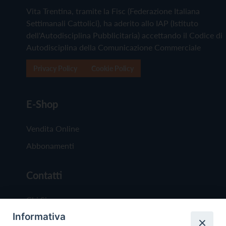
Vita Trentina, tramite la Fisc (Federazione Italiana
Settimanali Cattolici), ha aderito allo IAP (Istituto
dell'Autodisciplina Pubblicitaria) accettando il Codice di
Autodisciplina della Comunicazione Commerciale
Privacy Policy
Cookie Policy
E-Shop
Vendita Online
Abbonamenti
Contatti
Chi Siamo
Informativa
Redazione