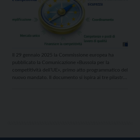
Il 29 gennaio 2025 la Commissione europea ha
pubblicato la Comunicazione «Bussola per la
competitività dell’UE», primo atto programmatico del
nuovo mandato. Il documento si ispira ai tre pilastri
individuati nel rapporto Draghi («Il futuro della
competitività europea», sett. 2024): 1) colmare il
deficit di innovazione; 2) una tabella di marcia
comune per la decarbonizzazione […]