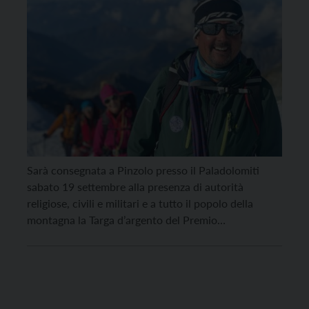
Solidarietà alpina
Sarà consegnata a Pinzolo presso il Paladolomiti
sabato 19 settembre alla presenza di autorità
religiose, civili e militari e a tutto il popolo della
montagna la Targa d’argento del Premio
Internazionale di Solidarietà alpina assegnata
quest’anno a Adriano Favre, guida alpina di Ayas, per
aver dedicato oltre cinquant’anni della propria vita
alla montagna e al […]