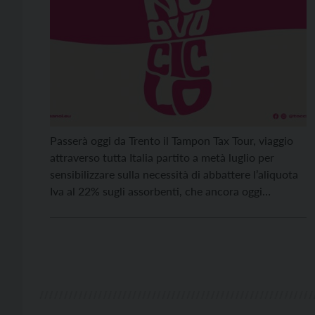
Passerà oggi da Trento il Tampon Tax Tour, viaggio
attraverso tutta Italia partito a metà luglio per
sensibilizzare sulla necessità di abbattere l’aliquota
Iva al 22% sugli assorbenti, che ancora oggi
vengono considerati beni non di prima necessità.
L’obiettivo del tour è duplice: coinvolgere il maggior
numero di Comuni, valorizzando le iniziative
intraprese dalle amministrazioni […]