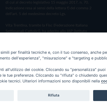
di cui al decreto legislativo 15 maggio 2017, n. 70.
Indicazione resa ai sensi della lettera f) del comma 2
dell'art. 5 del medesimo decreto Lgs.
Vita Trentina, tramite la Fisc (Federazione Italiana
Settimanali Cattolici), ha aderito allo IAP (Istituto
dell'Autodisciplina Pubblicitaria) accettando il Codice di
Autodisciplina della Comunicazione Commerciale
imili per finalità tecniche e, con il tuo consenso, anche per 
Privacy Policy
Cookie Policy
amento dell'esperienza", "misurazione" e "targeting e pubbli
i all'utilizzo dei cookie. Cliccando su "personalizza" puoi
 Trentina Editrice
re le tue preferenze. Cliccando su "rifiuta" o chiudendo que
okie tecnici. Ulteriori informazioni sono disponibili nella
coo
Rifiuta