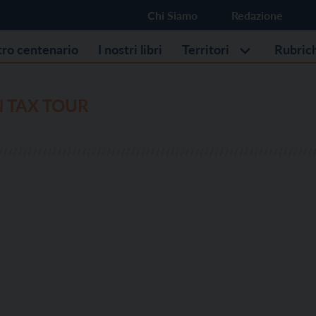
Chi Siamo
Redazione
stro centenario
I nostri libri
Territori
Rubric
 TAX TOUR