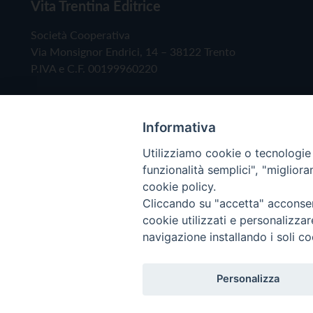
Vita Trentina Editrice
Società Cooperativa
Via Monsignor Endrici, 14 – 38122 Trento
P.IVA e C.F. 00199960220
Informativa
Utilizziamo cookie o tecnologie s
funzionalità semplici", "miglior
cookie policy.
Cliccando su "accetta" acconsent
Copyright © 2019 - Tutti i diritti riservati - Vita
cookie utilizzati e personalizza
navigazione installando i soli co
Privacy Policy
Personalizza