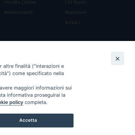
Vendita Online
Chi Siamo
Abbonamenti
Redazione
Scrivici
altre finalità ("interazioni e
cità") come specificato nella
 avere maggiori informazioni sui
sta informativa proseguirai la
kie policy
completa.
Torna all'inizio
Accetta