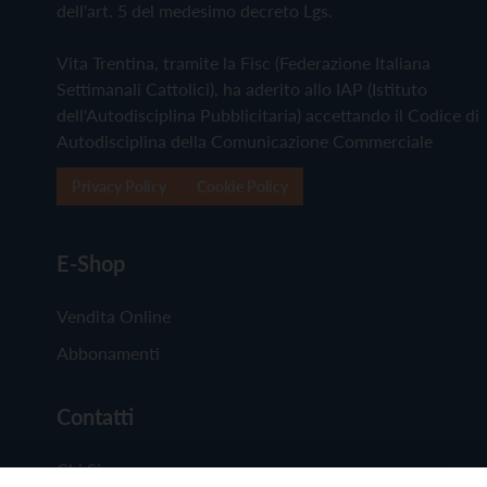
dell'art. 5 del medesimo decreto Lgs.
Vita Trentina, tramite la Fisc (Federazione Italiana
Settimanali Cattolici), ha aderito allo IAP (Istituto
dell'Autodisciplina Pubblicitaria) accettando il Codice di
Autodisciplina della Comunicazione Commerciale
Privacy Policy
Cookie Policy
E-Shop
Vendita Online
Abbonamenti
Contatti
Chi Siamo