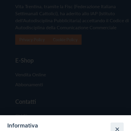
Vita Trentina, tramite la Fisc (Federazione Italiana
Settimanali Cattolici), ha aderito allo IAP (Istituto
dell'Autodisciplina Pubblicitaria) accettando il Codice di
Autodisciplina della Comunicazione Commerciale
Privacy Policy
Cookie Policy
E-Shop
Vendita Online
Abbonamenti
Contatti
Chi Siamo
Informativa
Redazione