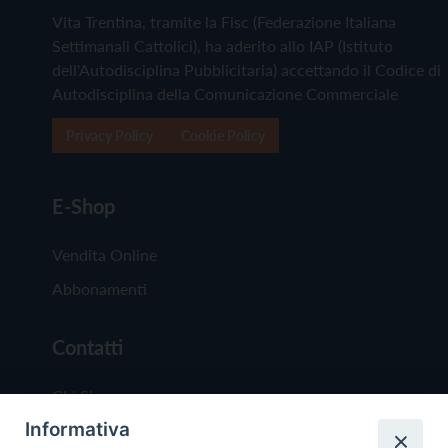
Vita Trentina, tramite la Fisc (Federazione Italiana
Settimanali Cattolici), ha aderito allo IAP (Istituto
dell'Autodisciplina Pubblicitaria) accettando il Codice di
Autodisciplina della Comunicazione Commerciale
Privacy Policy
Cookie Policy
E-Shop
Vendita Online
Abbonamenti
Contatti
Chi Siamo
Informativa
Redazione