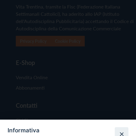
Vita Trentina, tramite la Fisc (Federazione Italiana
Settimanali Cattolici), ha aderito allo IAP (Istituto
dell'Autodisciplina Pubblicitaria) accettando il Codice di
Autodisciplina della Comunicazione Commerciale
Privacy Policy
Cookie Policy
E-Shop
Vendita Online
Abbonamenti
Contatti
Chi Siamo
Informativa
Redazione