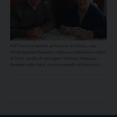
A 87 anni si è spenta ad Asmara, in Eritrea, suor
Maria Agnese Manzana, religiosa comboniana nativa
di Mori, sorella di monsignor Mariano Manzana
(insieme nella foto), vescovo emerito di Mossorò, in
Brasile. Suor Maria Agnese svolgeva il suo servizio
missionario nella capitale eritrea da ben 58 anni.
Laureata in lettere, si è sempre occupata […]