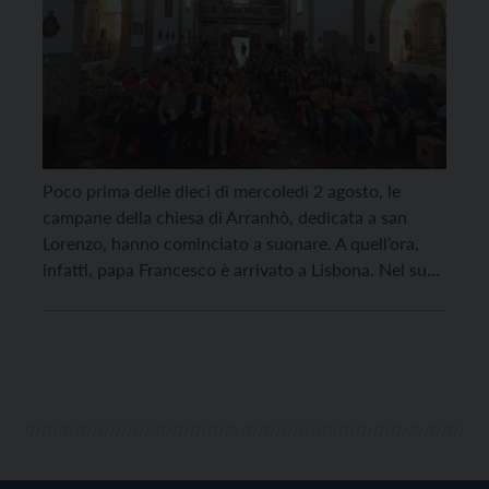
Poco prima delle dieci di mercoledì 2 agosto, le
campane della chiesa di Arranhò, dedicata a san
Lorenzo, hanno cominciato a suonare. A quell’ora,
infatti, papa Francesco è arrivato a Lisbona. Nel suo
primo discorso alle autorità, il pontefice ha rivolto
un appello per la pace in Europa: “Guardando con
accorato affetto all’Europa, nello spirito […]