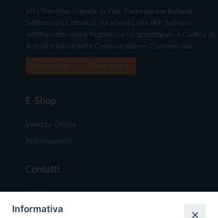
Vita Trentina, tramite la Fisc (Federazione Italiana
Settimanali Cattolici), ha aderito allo IAP (Istituto
dell'Autodisciplina Pubblicitaria) accettando il Codice di
Autodisciplina della Comunicazione Commerciale
Privacy Policy
Cookie Policy
E-Shop
Vendita Online
Abbonamenti
Contatti
Chi Siamo
Informativa
Redazione