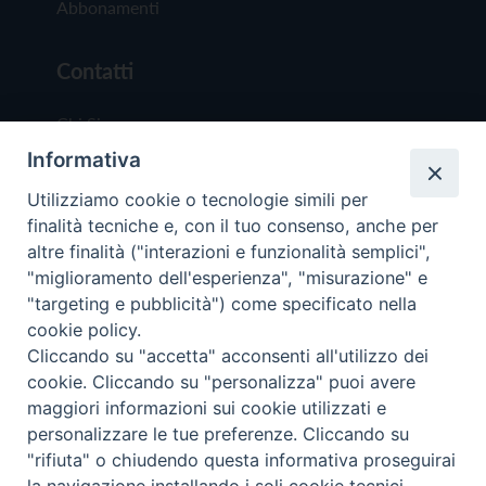
Abbonamenti
Contatti
Chi Siamo
Informativa
Redazione
Scrivici
Utilizziamo cookie o tecnologie simili per
finalità tecniche e, con il tuo consenso, anche per
altre finalità ("interazioni e funzionalità semplici",
"miglioramento dell'esperienza", "misurazione" e
"targeting e pubblicità") come specificato nella
cookie policy.
Copyright © 2019 - Tutti i diritti riservati - Vit
Cliccando su "accetta" acconsenti all'utilizzo dei
Trentina Editrice
cookie. Cliccando su "personalizza" puoi avere
maggiori informazioni sui cookie utilizzati e
Privacy Policy
personalizzare le tue preferenze. Cliccando su
Torna all'inizi
"rifiuta" o chiudendo questa informativa proseguirai