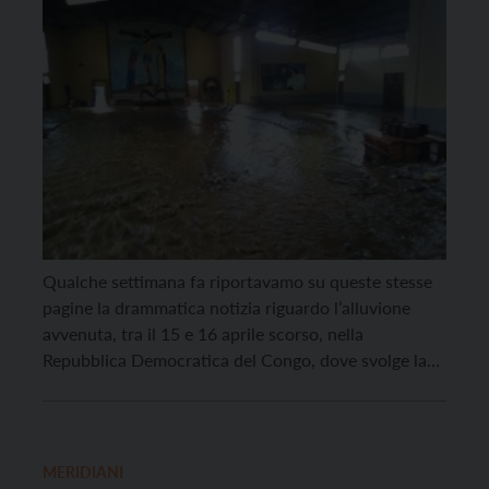
Qualche settimana fa riportavamo su queste stesse
pagine la drammatica notizia riguardo l’alluvione
avvenuta, tra il 15 e 16 aprile scorso, nella
Repubblica Democratica del Congo, dove svolge la
sua missione suor Delia Guadagnini, missionaria
Saveriana originaria di Predazzo. L’evento
atmosferico, caratterizzato da piogge torrenziali, si è
concentrato sulla città di Uvira e in particolare […]
MERIDIANI