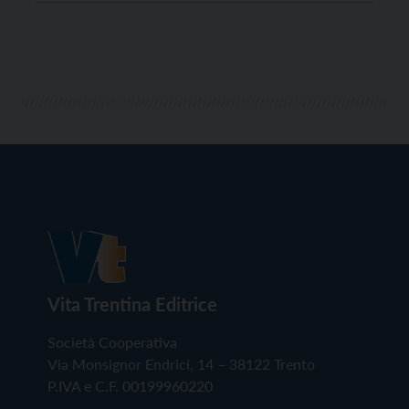
saveriana originaria di Predazzo, che ci ha inviato la
sua preziosa testimonianza. Nella notte tra mercoledì
15 e giovedì 16 […]
Vita Trentina Editrice
Società Cooperativa
Via Monsignor Endrici, 14 – 38122 Trento
P.IVA e C.F. 00199960220