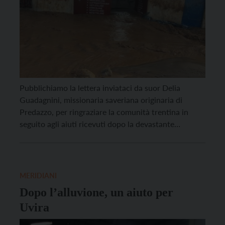
Pubblichiamo la lettera inviataci da suor Delia
Guadagnini, missionaria saveriana originaria di
Predazzo, per ringraziare la comunità trentina in
seguito agli aiuti ricevuti dopo la devastante
alluvione che nell’aprile scorso aveva colpito la città
di Uvira, 450.000 abitanti, nella Repubblica
Democratica del Congo, lasciando oltre 100.000
persone senza casa e provocando centinaia di morti.
MERIDIANI
Carissimi amici […]
Dopo l’alluvione, un aiuto per
Uvira