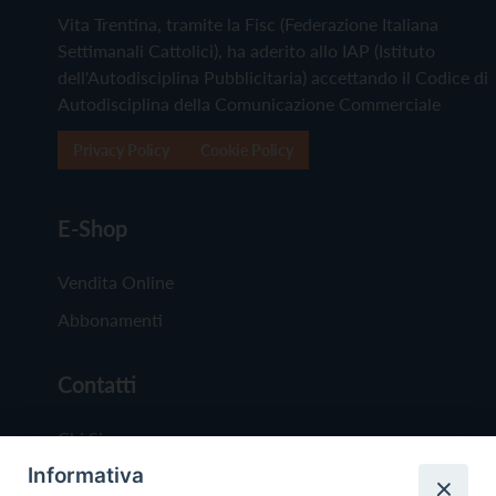
Vita Trentina, tramite la Fisc (Federazione Italiana
Settimanali Cattolici), ha aderito allo IAP (Istituto
dell'Autodisciplina Pubblicitaria) accettando il Codice di
Autodisciplina della Comunicazione Commerciale
Privacy Policy
Cookie Policy
E-Shop
Vendita Online
Abbonamenti
Contatti
Chi Siamo
Informativa
Redazione