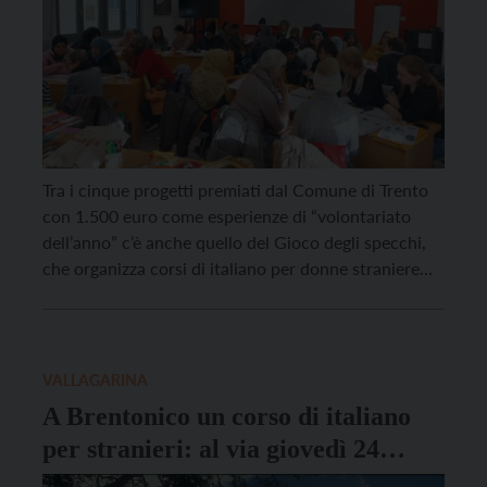
Tra i cinque progetti premiati dal Comune di Trento
con 1.500 euro come esperienze di “volontariato
dell’anno” c’è anche quello del Gioco degli specchi,
che organizza corsi di italiano per donne straniere
con servizio di baby-sitting. A parlarci del progetto è
Cecilia Muscatella, facilitatrice linguistica, una delle
coordinatrici dei corsi che sono sempre
accompagnati da […]
VALLAGARINA
A Brentonico un corso di italiano
per stranieri: al via giovedì 24
febbraio