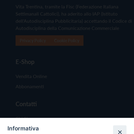
Vita Trentina, tramite la Fisc (Federazione Italiana
Settimanali Cattolici), ha aderito allo IAP (Istituto
dell'Autodisciplina Pubblicitaria) accettando il Codice di
Autodisciplina della Comunicazione Commerciale
Privacy Policy
Cookie Policy
E-Shop
Vendita Online
Abbonamenti
Contatti
Chi Siamo
Informativa
Redazione