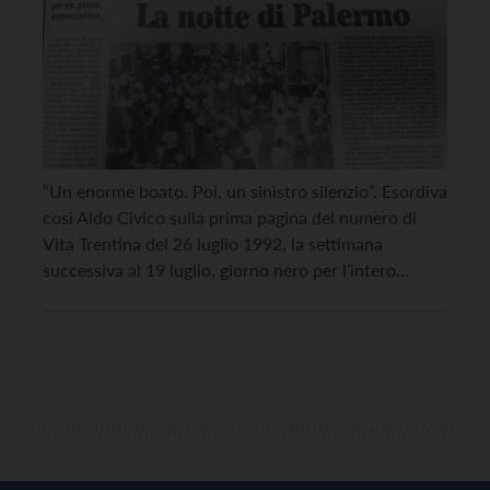
“Un enorme boato. Poi, un sinistro silenzio”. Esordiva
così Aldo Civico sulla prima pagina del numero di
Vita Trentina del 26 luglio 1992, la settimana
successiva al 19 luglio, giorno nero per l’intero
Paese, quando il giudice Paolo Borsellino fu ucciso
in un attentato in via d’Amelio, a Palermo. Il
giornalista Civico lavorava a Palermo da […]