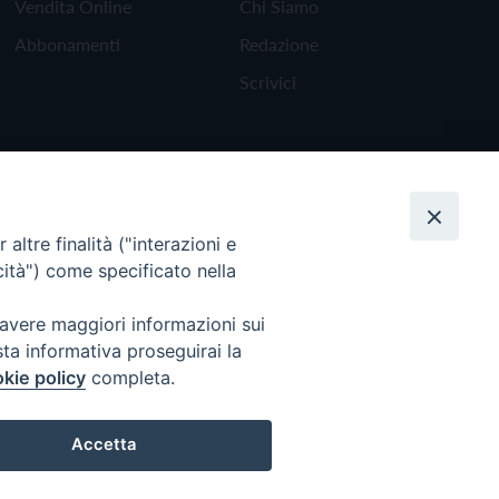
Vendita Online
Chi Siamo
Abbonamenti
Redazione
Scrivici
altre finalità ("interazioni e
cità") come specificato nella
 avere maggiori informazioni sui
sta informativa proseguirai la
kie policy
completa.
Torna all'inizio
Accetta