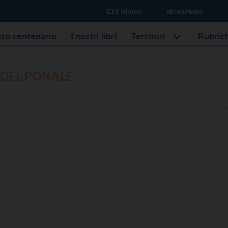
Chi Siamo
Redazione
stro centenario
I nostri libri
Territori
Rubric
 DEL PONALE