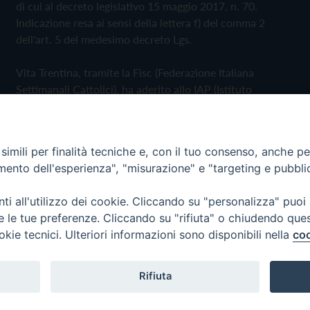
di cui al decreto legislativo 15 maggio 2017, n. 70.
Indicazione resa ai sensi della lettera f) del comma 2
dell'art. 5 del medesimo decreto Lgs.
Vita Trentina, tramite la Fisc (Federazione Italiana
Settimanali Cattolici), ha aderito allo IAP (Istituto
dell'Autodisciplina Pubblicitaria) accettando il Codice di
Autodisciplina della Comunicazione Commerciale
imili per finalità tecniche e, con il tuo consenso, anche per 
Privacy Policy
Cookie Policy
amento dell'esperienza", "misurazione" e "targeting e pubbli
i all'utilizzo dei cookie. Cliccando su "personalizza" puoi
 Trentina Editrice
re le tue preferenze. Cliccando su "rifiuta" o chiudendo que
okie tecnici. Ulteriori informazioni sono disponibili nella
coo
Rifiuta