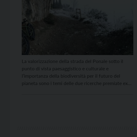
La valorizzazione della strada del Ponale sotto il
punto di vista paesaggistico e culturale e
l’importanza della biodiversità per il futuro del
pianeta sono i temi delle due ricerche premiate ex
aequo nel concorso per le scuole superiori “Luciano
Baroni”. La premiazione è avvenuta durante la
partecipata assemblea dell’associazione Pinter,
organizzata nella sede della SAT […]