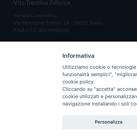
Vita Trentina Editrice
Società Cooperativa
Via Monsignor Endrici, 14 – 38122 Trento
P.IVA e C.F. 00199960220
Informativa
Utilizziamo cookie o tecnologie s
funzionalità semplici", "miglior
cookie policy.
Cliccando su "accetta" acconsent
Copyright © 2019 - Tutti i diritti riservati - Vita
cookie utilizzati e personalizza
navigazione installando i soli co
Privacy Policy
Personalizza