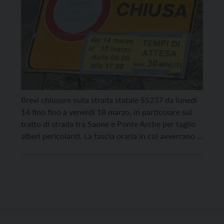
Brevi chiusure sulla strada statale SS237 da lunedì
14 fino fino a venerdì 18 marzo, in particolare sul
tratto di strada tra Saone e Ponte Arche per taglio
alberi pericolanti. La fascia oraria in cui avverrano i
lavori sulla strada sono dalle 8 alle 17. Si potrà
transitare anche nelle ore indicate, ma i tempi […]