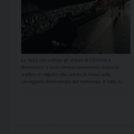
La Sp22 che collega gli abitati di Chizzola e
Brentonico è stata temporaneamente chiusa al
traffico in seguito alla caduta di massi sulla
carreggiata determinata dal maltempo. Il fatto è
accaduto verso le 5 di questa mattina (mercoledì 31
agosto) al chilometro 0,4: non risultano persone
coinvolte. I massi hanno un diametro di alcune
decine […]