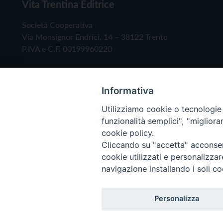
Vita Trentina Editrice
Società Cooperativa
Via Monsignor Endrici, 14 – 38122 Trento
P.IVA e C.F. 00199960220
Informativa
Utilizziamo cookie o tecnologie s
funzionalità semplici", "miglior
cookie policy.
Cliccando su "accetta" acconsent
Copyright © 2019 - Tutti i diritti riservati - Vita
cookie utilizzati e personalizza
navigazione installando i soli co
Privacy Policy
Personalizza