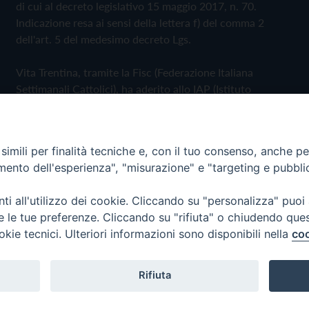
di cui al decreto legislativo 15 maggio 2017, n. 70.
Indicazione resa ai sensi della lettera f) del comma 2
dell'art. 5 del medesimo decreto Lgs.
Vita Trentina, tramite la Fisc (Federazione Italiana
Settimanali Cattolici), ha aderito allo IAP (Istituto
dell'Autodisciplina Pubblicitaria) accettando il Codice di
Autodisciplina della Comunicazione Commerciale
imili per finalità tecniche e, con il tuo consenso, anche per 
Privacy Policy
Cookie Policy
amento dell'esperienza", "misurazione" e "targeting e pubbli
i all'utilizzo dei cookie. Cliccando su "personalizza" puoi
 Trentina Editrice
re le tue preferenze. Cliccando su "rifiuta" o chiudendo que
okie tecnici. Ulteriori informazioni sono disponibili nella
coo
Rifiuta