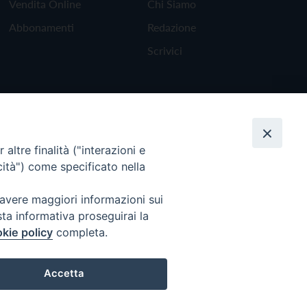
Vendita Online
Chi Siamo
Abbonamenti
Redazione
Scrivici
altre finalità ("interazioni e
cità") come specificato nella
 avere maggiori informazioni sui
sta informativa proseguirai la
kie policy
completa.
Torna all'inizio
Accetta