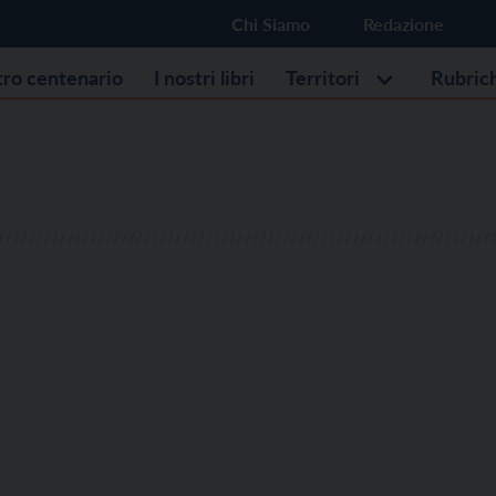
Chi Siamo
Redazione
stro centenario
I nostri libri
Territori
Rubric