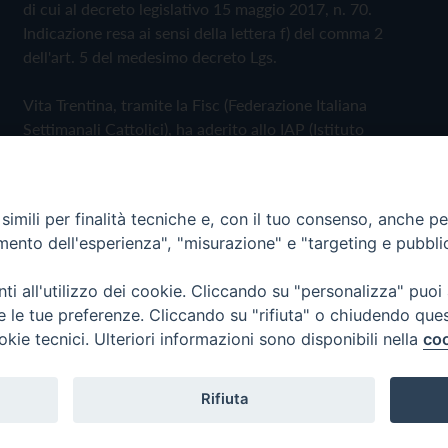
di cui al decreto legislativo 15 maggio 2017, n. 70.
Indicazione resa ai sensi della lettera f) del comma 2
dell'art. 5 del medesimo decreto Lgs.
Vita Trentina, tramite la Fisc (Federazione Italiana
Settimanali Cattolici), ha aderito allo IAP (Istituto
dell'Autodisciplina Pubblicitaria) accettando il Codice di
Autodisciplina della Comunicazione Commerciale
imili per finalità tecniche e, con il tuo consenso, anche per 
Privacy Policy
Cookie Policy
amento dell'esperienza", "misurazione" e "targeting e pubbli
i all'utilizzo dei cookie. Cliccando su "personalizza" puoi
 Trentina Editrice
re le tue preferenze. Cliccando su "rifiuta" o chiudendo que
okie tecnici. Ulteriori informazioni sono disponibili nella
coo
Rifiuta