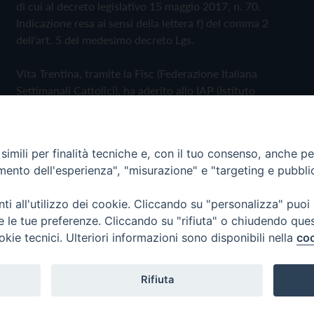
di cui al decreto legislativo 15 maggio 2017, n. 70.
Indicazione resa ai sensi della lettera f) del comma 2
dell'art. 5 del medesimo decreto Lgs.
Vita Trentina, tramite la Fisc (Federazione Italiana
Settimanali Cattolici), ha aderito allo IAP (Istituto
dell'Autodisciplina Pubblicitaria) accettando il Codice di
Autodisciplina della Comunicazione Commerciale
imili per finalità tecniche e, con il tuo consenso, anche per 
Privacy Policy
Cookie Policy
amento dell'esperienza", "misurazione" e "targeting e pubbli
i all'utilizzo dei cookie. Cliccando su "personalizza" puoi
 Trentina Editrice
re le tue preferenze. Cliccando su "rifiuta" o chiudendo que
okie tecnici. Ulteriori informazioni sono disponibili nella
coo
Rifiuta