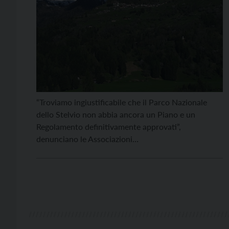
“Troviamo ingiustificabile che il Parco Nazionale
dello Stelvio non abbia ancora un Piano e un
Regolamento definitivamente approvati”,
denunciano le Associazioni
ambientaliste riconosciute riunite nell’Osservatorio
sul Parco Nazionale dello Stelvio (CAI, FAI,
Federazione Pro Natura, Italia Nostra, Legambiente,
Lipu, Mountain Wilderness, Touring Club Italia,
WWF), istituito nel 2016. A 86 anni dall’istituzione
del parco nazionale, a 6 […]