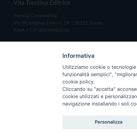
Vita Trentina Editrice
Società Cooperativa
Via Monsignor Endrici, 14 – 38122 Trento
P.IVA e C.F. 00199960220
Informativa
Utilizziamo cookie o tecnologie s
funzionalità semplici", "miglior
cookie policy.
Cliccando su "accetta" acconsent
Copyright © 2019 - Tutti i diritti riservati - Vita
cookie utilizzati e personalizza
navigazione installando i soli co
Privacy Policy
Personalizza