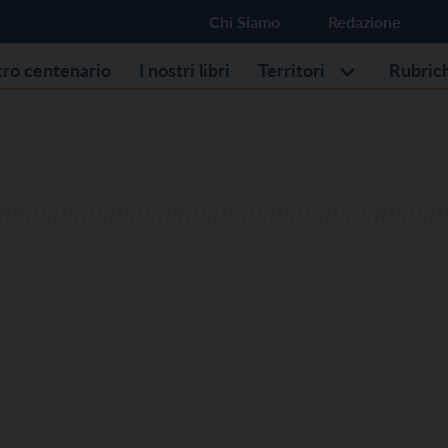
Chi Siamo
Redazione
stro centenario
I nostri libri
Territori
Rubric