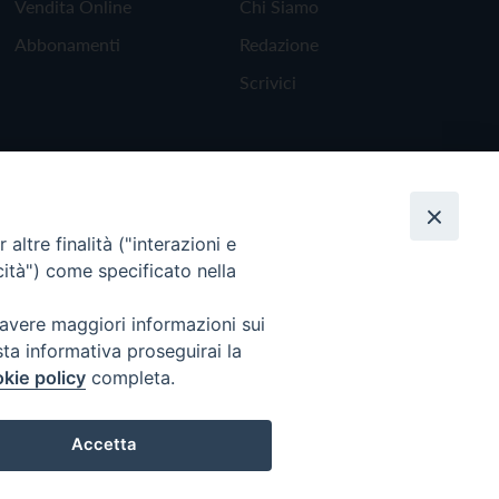
Vendita Online
Chi Siamo
Abbonamenti
Redazione
Scrivici
altre finalità ("interazioni e
cità") come specificato nella
 avere maggiori informazioni sui
sta informativa proseguirai la
kie policy
completa.
Torna all'inizio
Accetta