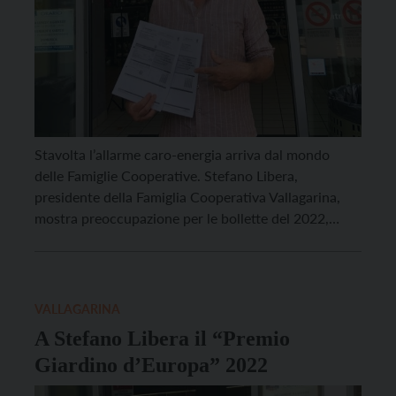
Stavolta l’allarme caro-energia arriva dal mondo
delle Famiglie Cooperative. Stefano Libera,
presidente della Famiglia Cooperativa Vallagarina,
mostra preoccupazione per le bollette del 2022,
quattro volte più alte rispetto a quelle dell’anno
scorso. “Costi diventati insostenibili – spiega Libera,
presidente della cooperativa di consumo fondata nel
1902 -. In un anno, a parità di consumi per […]
VALLAGARINA
A Stefano Libera il “Premio
Giardino d’Europa” 2022