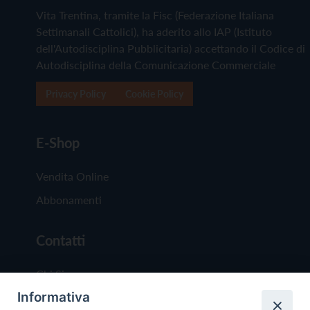
Vita Trentina, tramite la Fisc (Federazione Italiana
Settimanali Cattolici), ha aderito allo IAP (Istituto
dell'Autodisciplina Pubblicitaria) accettando il Codice di
Autodisciplina della Comunicazione Commerciale
Privacy Policy
Cookie Policy
E-Shop
Vendita Online
Abbonamenti
Contatti
Chi Siamo
Informativa
Redazione