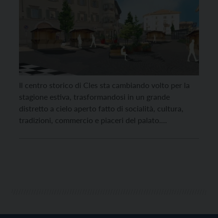
Il centro storico di Cles sta cambiando volto per la
stagione estiva, trasformandosi in un grande
distretto a cielo aperto fatto di socialità, cultura,
tradizioni, commercio e piaceri del palato.
Quest’anno a fare da traino a un ricco palinsesto di
eventi pensato per residenti e turisti sarà il
mercatino “Lo scrigno delle Meraviglie”, tra gusto,
[…]