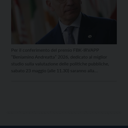
Per il conferimento del premio FBK-IRVAPP
“Beniamino Andreatta” 2026, dedicato al miglior
studio sulla valutazione delle politiche pubbliche,
sabato 23 maggio (alle 11.30) saranno alla
Fondazione Bruno Kessler di Trento Filippo
Andreatta (Vicepresidente Agenzia di Ricerche e
Legislazione), Enrico Letta (Presidente Agenzia di
Ricerche e Legislazione) e Romano Prodi (Presidente
Fondazione per la Collaborazione tra […]