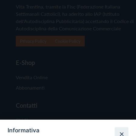
Vita Trentina, tramite la Fisc (Federazione Italiana
Settimanali Cattolici), ha aderito allo IAP (Istituto
dell'Autodisciplina Pubblicitaria) accettando il Codice di
Autodisciplina della Comunicazione Commerciale
Privacy Policy
Cookie Policy
E-Shop
Vendita Online
Abbonamenti
Contatti
Chi Siamo
Informativa
Redazione