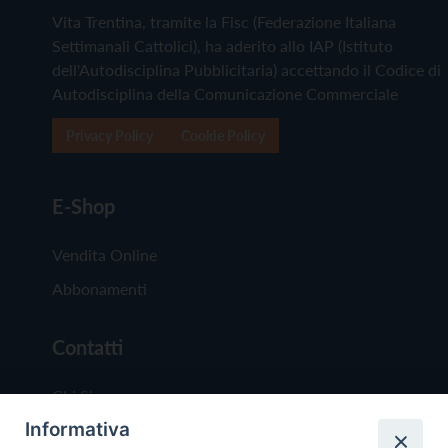
Vita Trentina, tramite la Fisc (Federazione Italiana
Settimanali Cattolici), ha aderito allo IAP (Istituto
dell'Autodisciplina Pubblicitaria) accettando il Codice di
Autodisciplina della Comunicazione Commerciale
Privacy Policy
Cookie Policy
E-Shop
Vendita Online
Abbonamenti
Contatti
Chi Siamo
Informativa
Redazione