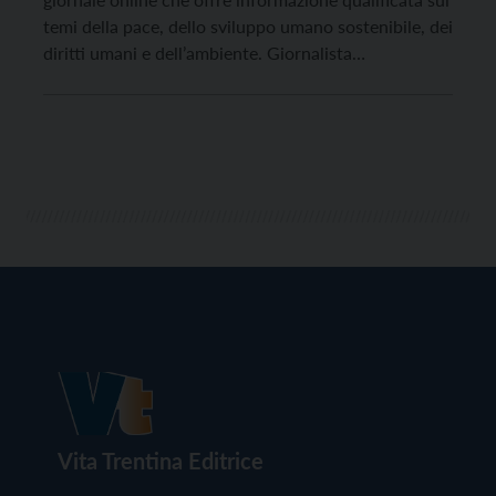
temi della pace, dello sviluppo umano sostenibile, dei
diritti umani e dell’ambiente. Giornalista
professionista e presidente dell’associazione 46°
Parallelo ed editore de “L’Atlante delle Guerre”,
Crocco raccoglie l’eredità lasciata da Piergiorgio
Cattani, scomparso alcuni mesi fa, che nel corso
degli […]
Vita Trentina Editrice