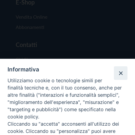
E-Shop
Vendita Online
Abbonamenti
Contatti
Chi Siamo
Informativa
Redazione
Scrivici
Utilizziamo cookie o tecnologie simili per
finalità tecniche e, con il tuo consenso, anche per
altre finalità ("interazioni e funzionalità semplici",
"miglioramento dell'esperienza", "misurazione" e
"targeting e pubblicità") come specificato nella
cookie policy.
Copyright © 2019 - Tutti i diritti riservati - Vit
Cliccando su "accetta" acconsenti all'utilizzo dei
Trentina Editrice
cookie. Cliccando su "personalizza" puoi avere