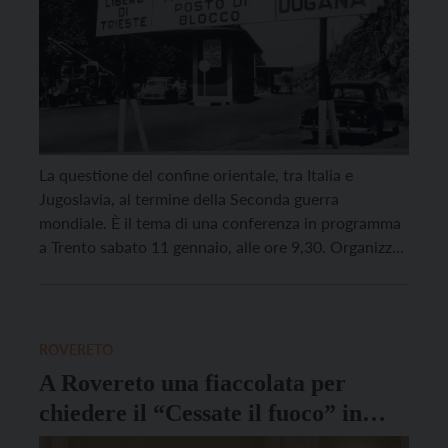
La questione del confine orientale, tra Italia e
Jugoslavia, al termine della Seconda guerra
mondiale. È il tema di una conferenza in programma
a Trento sabato 11 gennaio, alle ore 9,30. Organizza
l’Anpi (l’associazione dei partigiani) nella sala
Macondo dell’Arci in viale degli Olmi 26. Di alcuni
aspetti della questione Vita Trentina ha scritto in un
[…]
ROVERETO
A Rovereto una fiaccolata per
chiedere il “Cessate il fuoco” in
vista di Arena Pace e Disarmo