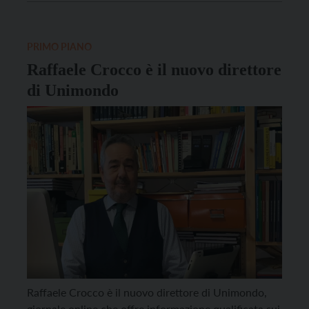
Guerre e dei Conflitti del Mondo, un progetto di
aggiornamento costante che prova a raccontare
quello che accade nel mondo […]
PRIMO PIANO
Raffaele Crocco è il nuovo direttore
di Unimondo
Raffaele Crocco è il nuovo direttore di Unimondo,
giornale online che offre informazione qualificata sui