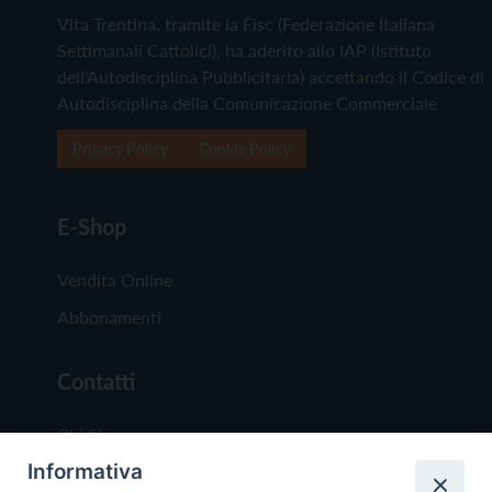
Vita Trentina, tramite la Fisc (Federazione Italiana
Settimanali Cattolici), ha aderito allo IAP (Istituto
dell'Autodisciplina Pubblicitaria) accettando il Codice di
Autodisciplina della Comunicazione Commerciale
Privacy Policy
Cookie Policy
E-Shop
Vendita Online
Abbonamenti
Contatti
Chi Siamo
Informativa
Redazione