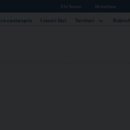
Chi Siamo
Redazione
stro centenario
I nostri libri
Territori
Rubric