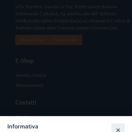
Vita Trentina, tramite la Fisc (Federazione Italiana
Settimanali Cattolici), ha aderito allo IAP (Istituto
dell'Autodisciplina Pubblicitaria) accettando il Codice di
Autodisciplina della Comunicazione Commerciale
Privacy Policy
Cookie Policy
E-Shop
Vendita Online
Abbonamenti
Contatti
Chi Siamo
Informativa
Redazione