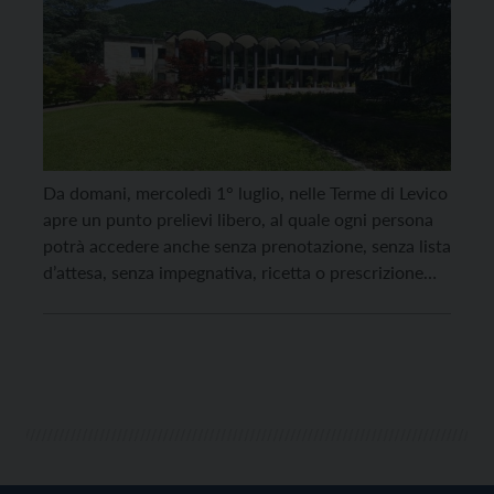
Da domani, mercoledì 1° luglio, nelle Terme di Levico
apre un punto prelievi libero, al quale ogni persona
potrà accedere anche senza prenotazione, senza lista
d’attesa, senza impegnativa, ricetta o prescrizione
medica. I referti saranno inviati a domicilio in 24 ore,
che diventeranno 48 solamente per le elaborazioni
dei campioni che richiederanno maggiore tempo di
[…]