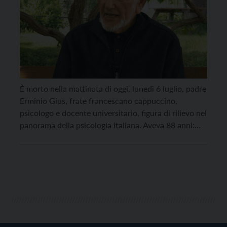
È morto nella mattinata di oggi, lunedì 6 luglio, padre
Erminio Gius, frate francescano cappuccino,
psicologo e docente universitario, figura di rilievo nel
panorama della psicologia italiana. Aveva 88 anni:
era nato infatti a Malosco nel 1938. Era attualmente
ricoverato nell’infermeria dei frati a Santa Caterina
di Rovereto. Sacerdote dell’Ordine dei frati minori
cappuccini, padre […]