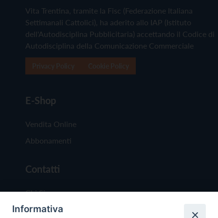
Vita Trentina, tramite la Fisc (Federazione Italiana
Settimanali Cattolici), ha aderito allo IAP (Istituto
dell'Autodisciplina Pubblicitaria) accettando il Codice di
Autodisciplina della Comunicazione Commerciale
Privacy Policy
Cookie Policy
E-Shop
Vendita Online
Abbonamenti
Contatti
Chi Siamo
Informativa
Redazione