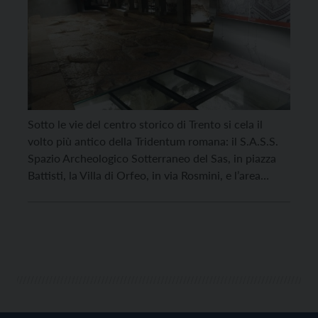
Sotto le vie del centro storico di Trento si cela il
volto più antico della Tridentum romana: il S.A.S.S.
Spazio Archeologico Sotterraneo del Sas, in piazza
Battisti, la Villa di Orfeo, in via Rosmini, e l’area
archeologica di Palazzo Lodron nell’omonima piazza.
Oltre al percorso tra le vestigia archeologiche, al
S.A.S.S. e alla Villa di Orfeo i […]