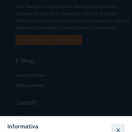
Vita Trentina, tramite la Fisc (Federazione Italiana
Settimanali Cattolici), ha aderito allo IAP (Istituto
dell'Autodisciplina Pubblicitaria) accettando il Codice di
Autodisciplina della Comunicazione Commerciale
Privacy Policy
Cookie Policy
E-Shop
Vendita Online
Abbonamenti
Contatti
Chi Siamo
Informativa
Redazione