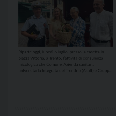
Riparte oggi, lunedì 6 luglio, presso la casetta in
piazza Vittoria, a Trento, l’attività di consulenza
micologica che Comune, Azienda sanitaria
universitaria integrata del Trentino (Asuit) e Gruppo
micologico “G. Bresadola” offrono alla cittadinanza.
Il servizio sarà operativo dal lunedì al sabato, dalle 8
alle 10, fino al prossimo 30 ottobre. Per sei giorni a
settimana, […]