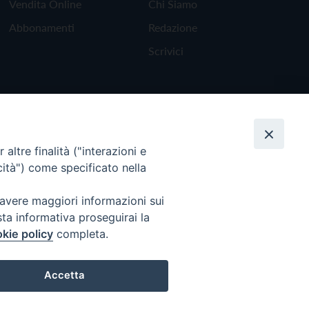
Vendita Online
Chi Siamo
Abbonamenti
Redazione
Scrivici
altre finalità ("interazioni e
cità") come specificato nella
 avere maggiori informazioni sui
sta informativa proseguirai la
kie policy
completa.
Torna all'inizio
Accetta