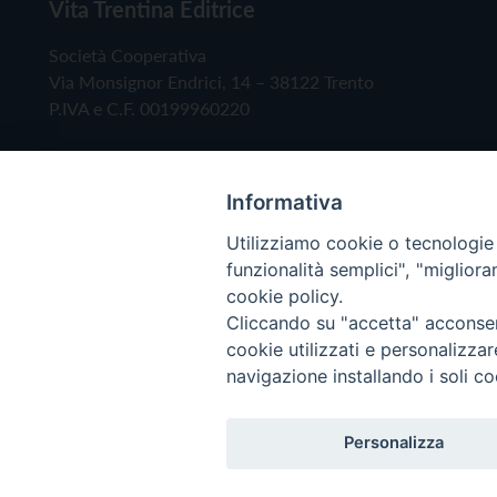
Vita Trentina Editrice
Società Cooperativa
Via Monsignor Endrici, 14 – 38122 Trento
P.IVA e C.F. 00199960220
Informativa
Utilizziamo cookie o tecnologie s
funzionalità semplici", "miglior
cookie policy.
Cliccando su "accetta" acconsent
Copyright © 2019 - Tutti i diritti riservati - Vita
cookie utilizzati e personalizza
navigazione installando i soli co
Privacy Policy
Personalizza