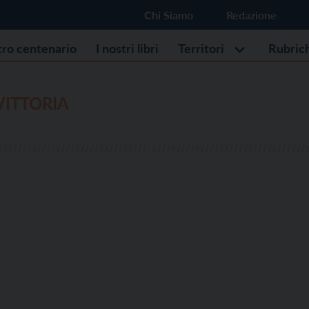
Chi Siamo
Redazione
stro centenario
I nostri libri
Territori
Rubric
VITTORIA