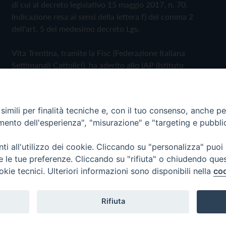
di cui al decreto legislativo 15 maggio 2017, n. 70.
Indicazione resa ai sensi della lettera f) del comma 2
dell'art. 5 del medesimo decreto Lgs.
Vita Trentina, tramite la Fisc (Federazione Italiana
Settimanali Cattolici), ha aderito allo IAP (Istituto
dell'Autodisciplina Pubblicitaria) accettando il Codice di
Autodisciplina della Comunicazione Commerciale
imili per finalità tecniche e, con il tuo consenso, anche per 
Privacy Policy
Cookie Policy
amento dell'esperienza", "misurazione" e "targeting e pubbli
i all'utilizzo dei cookie. Cliccando su "personalizza" puoi
 Trentina Editrice
re le tue preferenze. Cliccando su "rifiuta" o chiudendo que
okie tecnici. Ulteriori informazioni sono disponibili nella
coo
Rifiuta