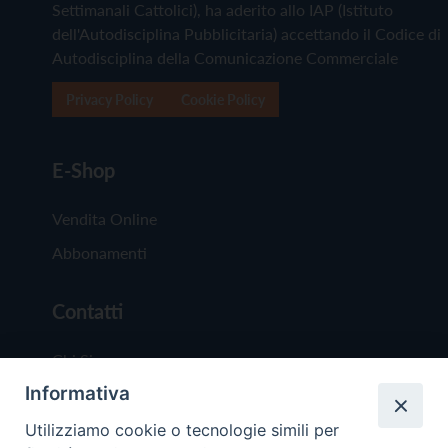
Settimanali Cattolici), ha aderito allo IAP (Istituto
dell'Autodisciplina Pubblicitaria) accettando il Codice di
Autodisciplina della Comunicazione Commerciale
Privacy Policy
Cookie Policy
E-Shop
Vendita Online
Abbonamenti
Contatti
Chi Siamo
Informativa
Redazione
Scrivici
Utilizziamo cookie o tecnologie simili per