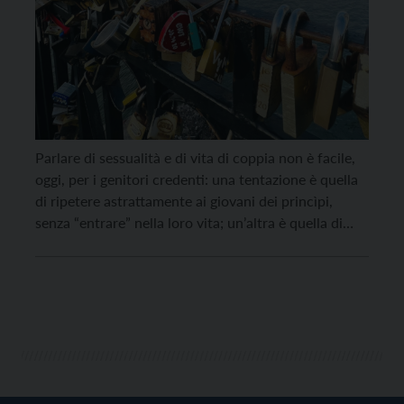
Parlare di sessualità e di vita di coppia non è facile,
oggi, per i genitori credenti: una tentazione è quella
di ripetere astrattamente ai giovani dei princìpi,
senza “entrare” nella loro vita; un’altra è quella di
“diluire” questi valori rendendoli insignificanti. Lucia
Fronza Crepaz, ex parlamentare con una viva
passione socioeducativa, indica nel suo nuovo […]