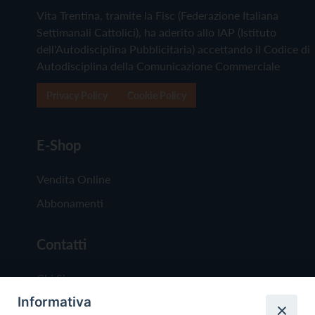
Vita Trentina, tramite la Fisc (Federazione Italiana
Settimanali Cattolici), ha aderito allo IAP (Istituto
dell'Autodisciplina Pubblicitaria) accettando il Codice di
Autodisciplina della Comunicazione Commerciale
Privacy Policy
Cookie Policy
E-Shop
Vendita Online
Abbonamenti
Contatti
Chi Siamo
Informativa
Redazione