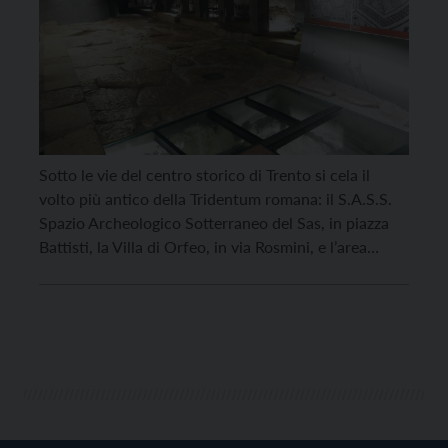
Sotto le vie del centro storico di Trento si cela il
volto più antico della Tridentum romana: il S.A.S.S.
Spazio Archeologico Sotterraneo del Sas, in piazza
Battisti, la Villa di Orfeo, in via Rosmini, e l’area
archeologica di Palazzo Lodron nell’omonima piazza.
Oltre al percorso tra le vestigia archeologiche, al
S.A.S.S. e alla Villa di Orfeo i […]