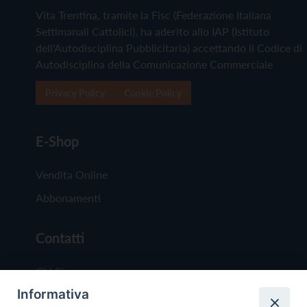
Vita Trentina, tramite la Fisc (Federazione Italiana
Settimanali Cattolici), ha aderito allo IAP (Istituto
dell'Autodisciplina Pubblicitaria) accettando il Codice di
Autodisciplina della Comunicazione Commerciale
Privacy Policy
Cookie Policy
E-Shop
Vendita Online
Abbonamenti
Contatti
Chi Siamo
Informativa
Redazione