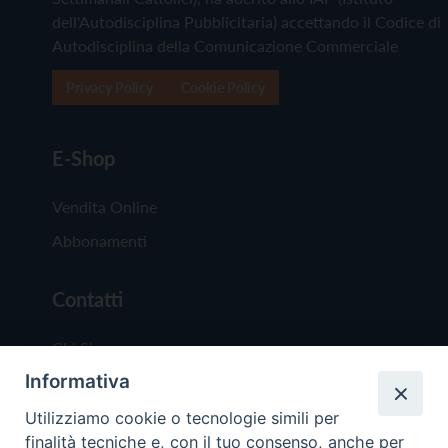
dell'Autodisciplina Pubblicitaria) accettando il Codice di
Autodisciplina della Comunicazione Commerciale
Privacy Policy
Cookie Policy
E-Shop
Vendita Online
Abbonamenti
Contatti
Chi Siamo
Informativa
Redazione
Scrivici
Utilizziamo cookie o tecnologie simili per
finalità tecniche e, con il tuo consenso, anche per