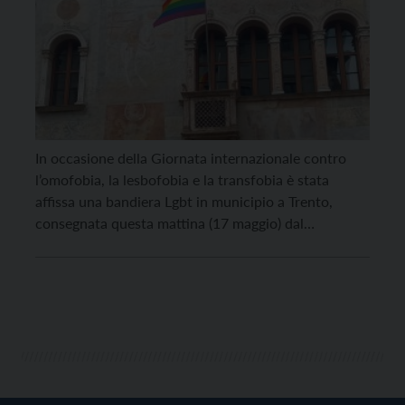
In occasione della Giornata internazionale contro
l’omofobia, la lesbofobia e la transfobia è stata
affissa una bandiera Lgbt in municipio a Trento,
consegnata questa mattina (17 maggio) dal
presidente di Arcigay del Trentino, Shamar Droghetti,
all’assessora comunale alla cultura Elisabetta
Bozzarelli. Il vessillo resterà esposto per tutta la
giornata di oggi. Sempre oggi, in via […]