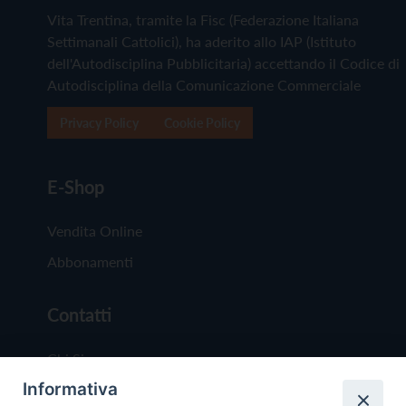
Vita Trentina, tramite la Fisc (Federazione Italiana
Settimanali Cattolici), ha aderito allo IAP (Istituto
dell'Autodisciplina Pubblicitaria) accettando il Codice di
Autodisciplina della Comunicazione Commerciale
Privacy Policy
Cookie Policy
E-Shop
Vendita Online
Abbonamenti
Contatti
Chi Siamo
Informativa
Redazione