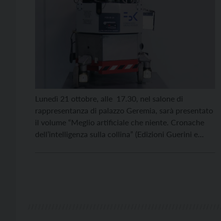
Lunedì 21 ottobre, alle 17.30, nel salone di
rappresentanza di palazzo Geremia, sarà presentato
il volume “Meglio artificiale che niente. Cronache
dell’intelligenza sulla collina” (Edizioni Guerini e
Associati) di Oliviero Stock. Il libro racconta la
nascita sulla collina di Trento, a metà degli anni
Ottanta del secolo scorso, di uno dei maggiori
istituti europei di […]