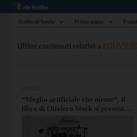
Scelte di fondo
Primo piano
Il no
Ultimi contenuti relativi a
#OLIVIER
CULTURA
“Meglio artificiale che niente”, il
libro di Oliviero Stock si presenta
lunedì 21 a palazzo Geremia a
Trento