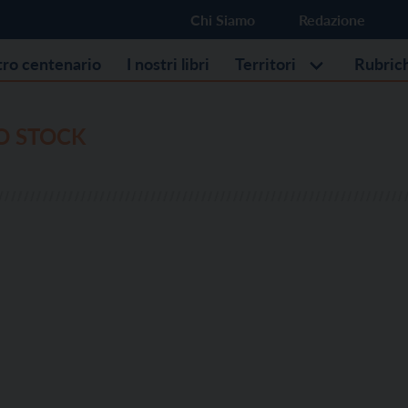
Chi Siamo
Redazione
stro centenario
I nostri libri
Territori
Rubric
O STOCK