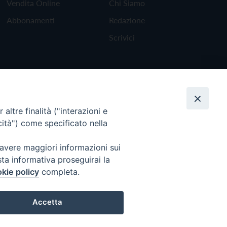
Vendita Online
Chi Siamo
Abbonamenti
Redazione
Scrivici
altre finalità ("interazioni e
cità") come specificato nella
 avere maggiori informazioni sui
sta informativa proseguirai la
kie policy
completa.
Torna all'inizio
Accetta