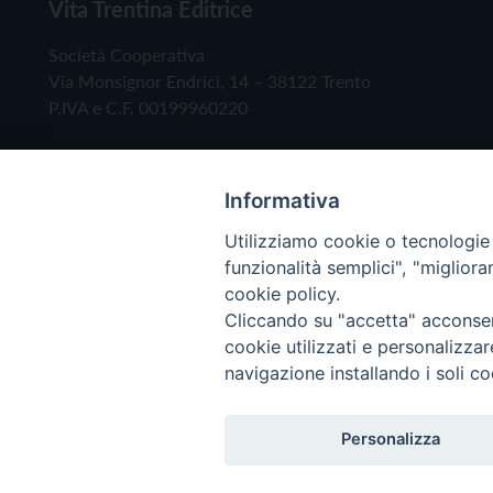
Vita Trentina Editrice
Società Cooperativa
Via Monsignor Endrici, 14 – 38122 Trento
P.IVA e C.F. 00199960220
Informativa
Utilizziamo cookie o tecnologie s
funzionalità semplici", "miglior
cookie policy.
Cliccando su "accetta" acconsent
Copyright © 2019 - Tutti i diritti riservati - Vita
cookie utilizzati e personalizza
navigazione installando i soli co
Privacy Policy
Personalizza