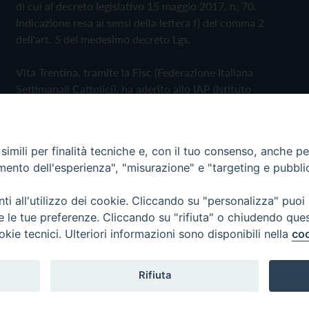
di cui al decreto legislativo 15 maggio 2017, n. 70.
Indicazione resa ai sensi della lettera f) del comma 2
dell'art. 5 del medesimo decreto Lgs.
Vita Trentina, tramite la Fisc (Federazione Italiana
Settimanali Cattolici), ha aderito allo IAP (Istituto
dell'Autodisciplina Pubblicitaria) accettando il Codice di
Autodisciplina della Comunicazione Commerciale
imili per finalità tecniche e, con il tuo consenso, anche per 
Privacy Policy
Cookie Policy
amento dell'esperienza", "misurazione" e "targeting e pubbli
i all'utilizzo dei cookie. Cliccando su "personalizza" puoi
 Trentina Editrice
re le tue preferenze. Cliccando su "rifiuta" o chiudendo que
okie tecnici. Ulteriori informazioni sono disponibili nella
coo
Rifiuta