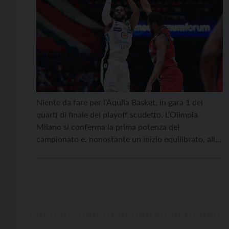
Niente da fare per l’Aquila Basket, in gara 1 dei
quarti di finale dei playoff scudetto. L’Olimpia
Milano si conferma la prima potenza del
campionato e, nonostante un inizio equilibrato, alla
sirena il risultato è inequivocabile: 88-62 per i
milanesi, al termine di un match in cui i bianconeri
non riescono a trovare ritmo e […]