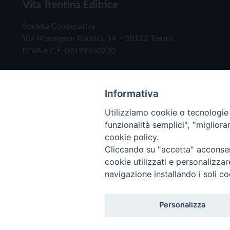
Vita Trentina Editrice
Società Cooperativa
Via Monsignor Endrici, 14 – 38122 Trento
P.IVA e C.F. 00199960220
Informativa
Utilizziamo cookie o tecnologie s
funzionalità semplici", "miglior
cookie policy.
Cliccando su "accetta" acconsent
Copyright © 2019 - Tutti i diritti riservati - Vita
cookie utilizzati e personalizza
navigazione installando i soli co
Privacy Policy
Personalizza