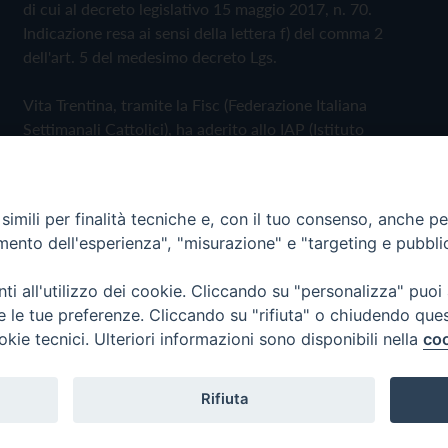
di cui al decreto legislativo 15 maggio 2017, n. 70.
Indicazione resa ai sensi della lettera f) del comma 2
dell'art. 5 del medesimo decreto Lgs.
Vita Trentina, tramite la Fisc (Federazione Italiana
Settimanali Cattolici), ha aderito allo IAP (Istituto
dell'Autodisciplina Pubblicitaria) accettando il Codice di
Autodisciplina della Comunicazione Commerciale
imili per finalità tecniche e, con il tuo consenso, anche per 
Privacy Policy
Cookie Policy
amento dell'esperienza", "misurazione" e "targeting e pubbli
i all'utilizzo dei cookie. Cliccando su "personalizza" puoi
 Trentina Editrice
re le tue preferenze. Cliccando su "rifiuta" o chiudendo que
okie tecnici. Ulteriori informazioni sono disponibili nella
coo
Rifiuta