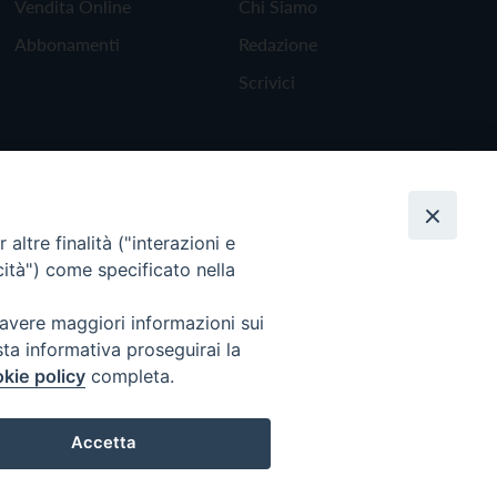
Vendita Online
Chi Siamo
Abbonamenti
Redazione
Scrivici
altre finalità ("interazioni e
cità") come specificato nella
 avere maggiori informazioni sui
sta informativa proseguirai la
kie policy
completa.
Torna all'inizio
Accetta