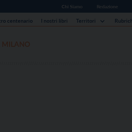
Chi Siamo
Redazione
stro centenario
I nostri libri
Territori
Rubric
A MILANO