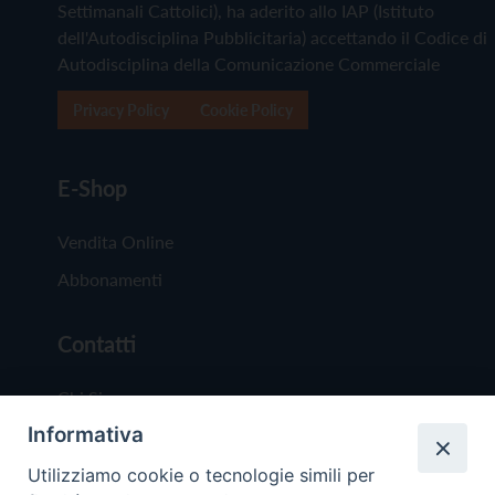
Settimanali Cattolici), ha aderito allo IAP (Istituto
dell'Autodisciplina Pubblicitaria) accettando il Codice di
Autodisciplina della Comunicazione Commerciale
Privacy Policy
Cookie Policy
E-Shop
Vendita Online
Abbonamenti
Contatti
Chi Siamo
Informativa
Redazione
Scrivici
Utilizziamo cookie o tecnologie simili per