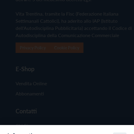
Vita Trentina, tramite la Fisc (Federazione Italiana
Settimanali Cattolici), ha aderito allo IAP (Istituto
dell'Autodisciplina Pubblicitaria) accettando il Codice di
Autodisciplina della Comunicazione Commerciale
Privacy Policy
Cookie Policy
E-Shop
Vendita Online
Abbonamenti
Contatti
Chi Siamo