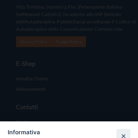
Vita Trentina, tramite la Fisc (Federazione Italiana
Settimanali Cattolici), ha aderito allo IAP (Istituto
dell'Autodisciplina Pubblicitaria) accettando il Codice di
Autodisciplina della Comunicazione Commerciale
Privacy Policy
Cookie Policy
E-Shop
Vendita Online
Abbonamenti
Contatti
Chi Siamo
Informativa
Redazione