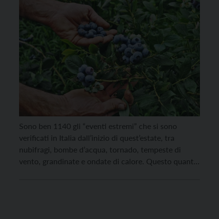
Sono ben 1140 gli “eventi estremi” che si sono
verificati in Italia dall’inizio di quest’estate, tra
nubifragi, bombe d’acqua, tornado, tempeste di
vento, grandinate e ondate di calore. Questo quanto
emerge dall’analisi della Coldiretti basata sui dati
dell’European Severe Weather Database (Eswd). E
anche il Trentino non è stato risparmiato, basti
pensare solo all’ultimo evento, […]