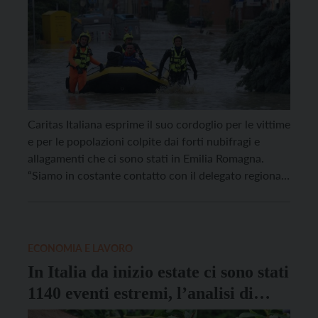
Caritas Italiana esprime il suo cordoglio per le vittime
e per le popolazioni colpite dai forti nubifragi e
allagamenti che ci sono stati in Emilia Romagna.
“Siamo in costante contatto con il delegato regionale
Caritas dell’Emilia Romagna e con i direttori delle
Caritas diocesane – dichiara don Marco Pagniello,
direttore della Caritas italiana – per […]
ECONOMIA E LAVORO
In Italia da inizio estate ci sono stati
1140 eventi estremi, l’analisi di
Coldiretti